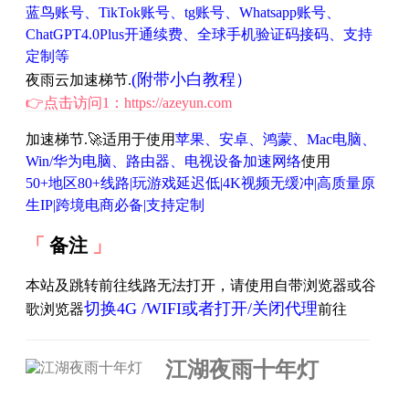
蓝鸟账号、TikTok账号、tg账号、Whatsapp账号、
ChatGPT4.0Plus开通续费、全球手机验证码接码、支持
定制等
(附带小白教程）
夜雨云加速梯节.
👉点击访问1：https://azeyun.com
加速梯节.🚀适用于使用
苹果、安卓、鸿蒙、Mac电脑、
Win/华为电脑、路由器、电视设备加速网络
使用
50+地区80+线路|玩游戏延迟低|4K视频无缓冲|高质量原
生IP|跨境电商必备|支持定制
备注
本站及跳转前往线路无法打开，请使用自带浏览器或谷
切换4G /WIFI或者打开/关闭代理
歌浏览器
前往
江湖夜雨十年灯